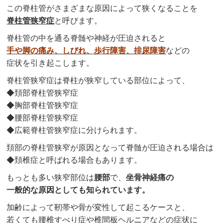
この脊柱管がさまざまな原因によって狭くなることを
脊柱管狭窄症
と呼びます。
脊柱管の中を通る
脊髄
や神経が圧迫されると
手や脚の痛み、しびれ、歩行障害、排尿障害
などの
症状を引き起こします。
脊柱管狭窄症は脊柱が狭窄している部位によって、
◆頚部脊柱管狭窄症
◆胸部脊柱管狭窄症
◆腰部脊柱管狭窄症
◆広範脊柱管狭窄症に分けられます。
頚部の脊柱管狭窄が原因となって脊髄が圧迫される場合は
◆頚椎症と呼ばれる場合もあります。
もっとも多い狭窄部位は
腰部
で、
坐骨神経痛
の
一般的な原因としても知られています。
加齢によって靭帯や骨が変性して起こるケースと、
若くても腰椎すべり症や椎間板ヘルニアなどの症状に