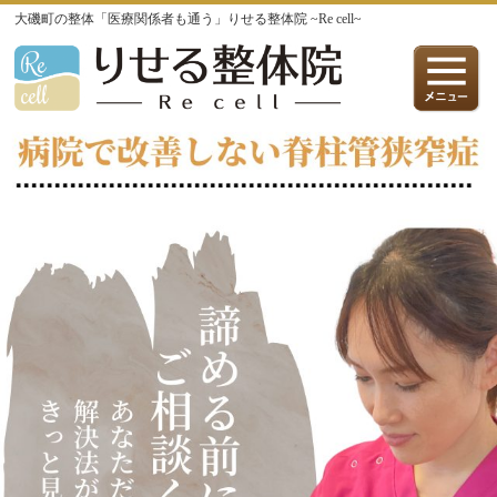
大磯町の整体「医療関係者も通う」りせる整体院 ~Re cell~