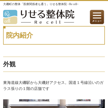
大磯町の整体「医療関係者も通う」りせる整体院 ~Re cell~
院内紹介
外観
東海道線大磯駅から大磯好アクセス。国道１号線沿いのガ
ラス張りの１階の店舗です