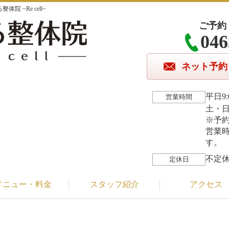
 ~Re cell~
ご予約
046
ネット予約
平日9:
営業時間
土・日・
※予
営業
す。
不定
定休日
メニュー・料金
スタッフ紹介
アクセス