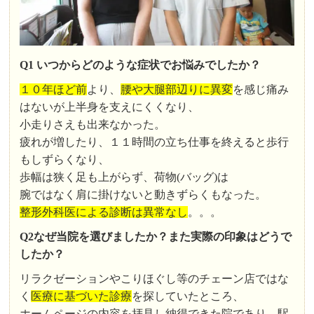
Q1 いつからどのような症状でお悩みでしたか？
１０年ほど前
より、
腰や大腿部辺りに異変
を感じ痛み
はないが上半身を支えにくくなり、
小走りさえも出来なかった。
疲れが増したり、１１時間の立ち仕事を終えると歩行
もしずらくなり、
歩幅は狭く足も上がらず、荷物(バッグ)は
腕ではなく肩に掛けないと動きずらくもなった。
整形外科医による診断は異常なし
。。。
Q2なぜ当院を選びましたか？また実際の印象はどうで
したか？
リラクゼーションやこりほぐし等のチェーン店ではな
く
医療に基づいた診療
を探していたところ、
ホームページの内容を拝見し納得できた院であり、駅