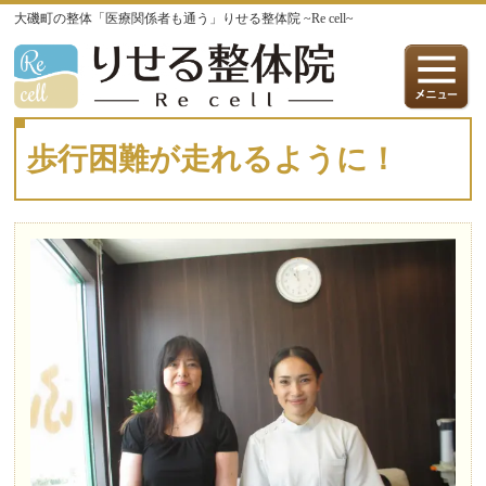
大磯町の整体「医療関係者も通う」りせる整体院 ~Re cell~
歩行困難が走れるように！