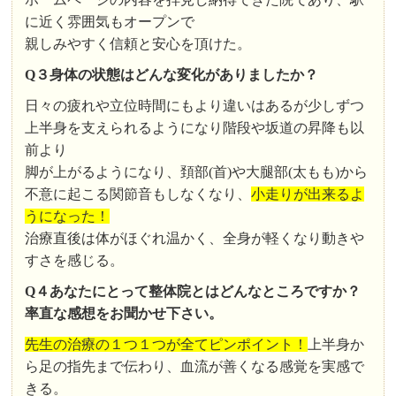
に近く雰囲気もオープンで
親しみやすく信頼と安心を頂けた。
Q３身体の状態はどんな変化がありましたか？
日々の疲れや立位時間にもより違いはあるが少しずつ
上半身を支えられるようになり階段や坂道の昇降も以
前より
脚が上がるようになり、頚部(首)や大腿部(太もも)から
不意に起こる関節音もしなくなり、
小走りが出来るよ
うになった！
治療直後は体がほぐれ温かく、全身が軽くなり動きや
すさを感じる。
Q４あなたにとって整体院とはどんなところですか？
率直な感想をお聞かせ下さい。
先生の治療の１つ１つが全てピンポイント！
上半身か
ら足の指先まで伝わり、血流が善くなる感覚を実感で
きる。