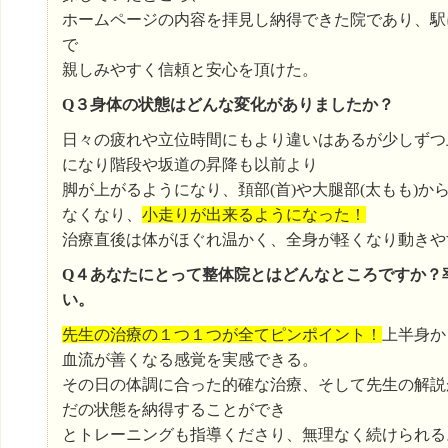
ホームページの内容を拝見し納得できた院であり、駅
で
親しみやすく信頼と安心を頂けた。
Q３身体の状態はどんな変化がありましたか？
日々の疲れや立位時間にもより違いはあるが少しずつ
になり階段や坂道の昇降も以前より
脚が上がるようになり、頚部(首)や大腿部(太もも)か
なくなり、
小走りが出来るようになった！
治療直後は体がほぐれ温かく、全身が軽くなり動きや
Q４あなたにとって整体院とはどんなところですか？
い。
先生の治療の１つ１つが全てピンポイント！
上半身か
血流が善くなる感覚を実感できる。
その日の体調に合った的確な治療、そして先生の解説
だの状態を納得することができ
とトレーニングも指導くださり、無理なく続けられる