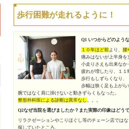
歩行困難が走れるように！
Q1 いつからどのよう
１０年ほど前
より、
腰
痛みはないが上半身を
小走りさえも出来なか
疲れが増したり、１１
歩行もしずらくなり、
歩幅は狭く足も上がらず
腕ではなく肩に掛けないと動きずらくもなった。
整形外科医による診断は異常なし
。。。
Q2なぜ当院を選びましたか？また実際の印象はどう
リラクゼーションやこりほぐし等のチェーン店ではな
探していたところ、