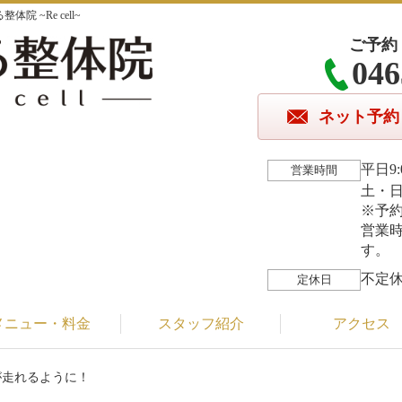
 ~Re cell~
ご予約
046
ネット予約
平日9:
営業時間
土・日・
※予
営業
す。
不定
定休日
メニュー・料金
スタッフ紹介
アクセス
が走れるように！